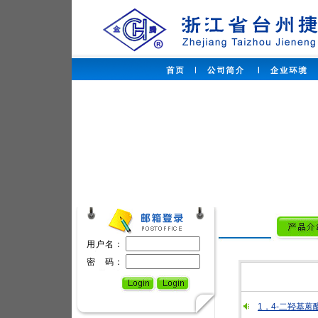
用户名：
密 码：
1，4-二羟基蒽